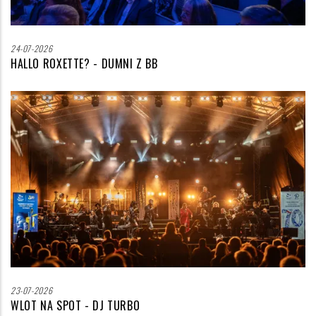
24-07-2026
HALLO ROXETTE? - DUMNI Z BB
Zdjęcie
wyróżniające
23-07-2026
WLOT NA SPOT - DJ TURBO