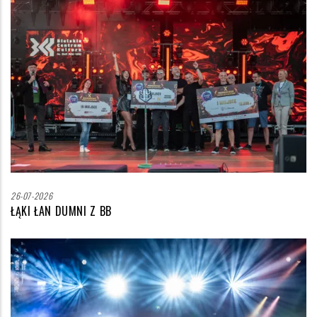
Zdjęcie
wyróżniające
26-07-2026
ŁĄKI ŁAN DUMNI Z BB
Zdjęcie
wyróżniające