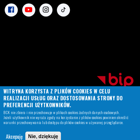
WITRYNA KORZYSTA Z PLIKÓW COOKIES W CELU
REALIZACJI USŁUG ORAZ DOSTOSOWANIA STRONY DO
PREFERENCJI UŻYTKOWNIKÓW.
BCK nie zbiera i nie przechowuje w plikach cookies żadnych danych osobowych.
Jeżeli użytkownik nie wyraża zgody na korzystanie z plików cookies powinien określić
warunki przechowywania lub dostępu do plików cookies w używanej przeglądarce.
© Copyright BCK
2026
. All Rights Reserved.
Akcepuję
Nie, dziękuję