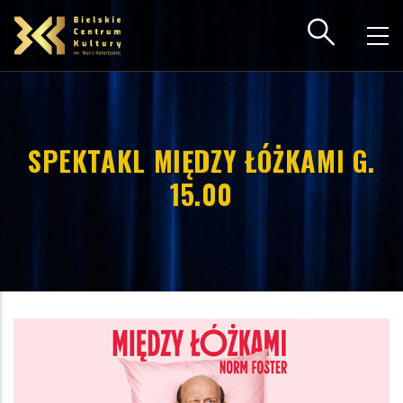
Przejdź
do
treści
SPEKTAKL MIĘDZY ŁÓŻKAMI G.
15.00