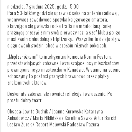
niedziela, 7 grudnia 2025,
godz.
15:00
Para 50-latków godzi się uprawiać seks na antenie radiowej,
włamywacz zawodowiec spotyka księgowego amatora,
starzejąca się gwiazda rocka trafia na młodocianą fankę
pragnącą przeżyć z nim swój pierwszy raz, a szef klubu go-go
musi zwolnić nieudolną striptizerkę… Wszystko to dzieje się w
ciągu dwóch godzin, choć w sześciu różnych pokojach.
„Między łóżkami” to inteligentna komedia Norma Fostera,
przedstawiających zabawne i wzruszające losy mieszkańców
prowincjonalnego miasteczka w Kanadzie. W sumie na scenie
zobaczymy 15 postaci granych brawurowo przez piątkę
znakomitych aktorów.
Doskonała zabawa, ale również refleksja i wzruszenie. Po
prostu dobry teatr.
Obsada: Jowita Budnik / Joanna Kurowska Katarzyna
Ankudowicz / Maria Niklińska / Karolina Sawka Artur Barciś
Lesław Żurek / Robert Majewski Radosław Pazura